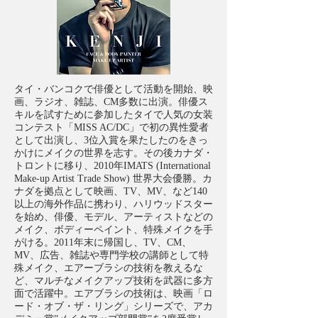
タイ・バンコクで俳優として活動を開始、映
画、ラジオ、雑誌、CM多数に出演。俳優ス
キルを試すために参加したタイで人気の女装
コンテスト「MISS AC/DC」で初の異性愛者
として出演し、3位入賞を果たしたのをきっ
かけにメイクの世界を志す。その後カナダ・
トロントに移り、2010年IMATS (International
Make-up Artist Trade Show) 世界大会優勝。カ
ナダを拠点として映画、TV、MV、など140
以上の海外作品に携わり、ハリウッドスター
を始め、俳優、モデル、アーティストなどの
メイク、ボディーペイント、特殊メイクを手
がける。2011年末に帰国し、TV、CM、
MV、広告、雑誌や専門学校の講師として特
殊メイク、エアーブラシの技術を教えるな
ど、マルチなメイクアップ技術を武器に多方
面で活躍中。エアブラシの技術は、映画「ロ
ード・オブ・ザ・リング」シリーズで、アカ