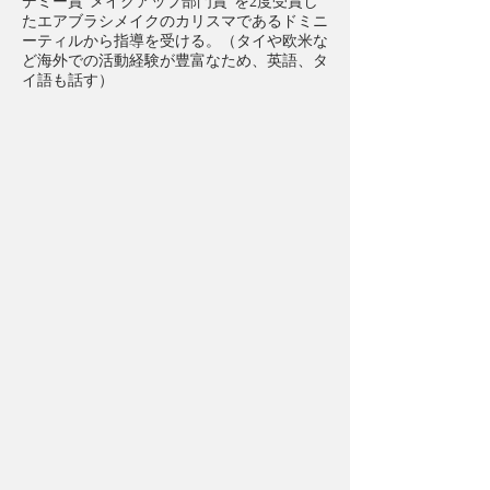
デミー賞”メイクアップ部門賞”を2度受賞し
たエアブラシメイクのカリスマであるドミニ
ーティルから指導を受ける。（タイや欧米な
ど海外での活動経験が豊富なため、英語、タ
イ語も話す）